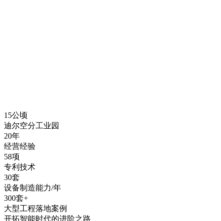
15
公顷
迪尔空分工业园
20
年
经营经验
58
项
专利技术
30
套
设备制造能力/年
300
套+
大型工程落地案例
开拓智能时代的进阶之路